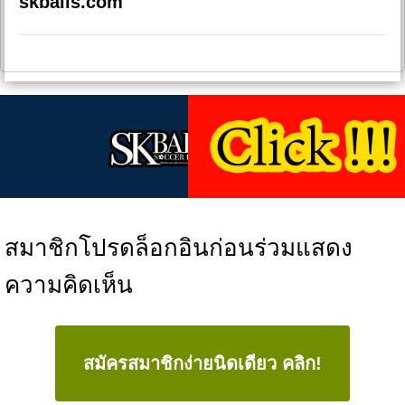
skballs.com
สมาชิกโปรดล็อกอินก่อนร่วมแสดง
ความคิดเห็น
สมัครสมาชิกง่ายนิดเดียว คลิก!