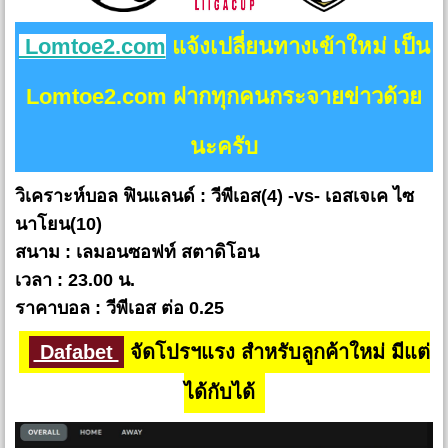
Lomtoe2.com
แจ้งเปลี่ยนทางเข้าใหม่ เป็น
Lomtoe2.com ฝากทุกคนกระจายข่าวด้วย
นะครับ
วิเคราะห์บอล ฟินแลนด์ : วีพีเอส(4) -vs- เอสเจเค ไซ
นาโยน(10)
สนาม : เลมอนซอฟท์ สตาดิโอน
เวลา : 23.00 น.
ราคาบอล : วีพีเอส ต่อ 0.25
Dafabet
จัดโปรฯแรง สำหรับลูกค้าใหม่ มีแต่
ได้กับได้