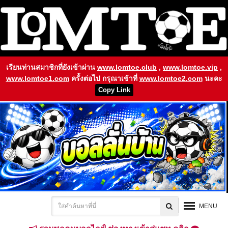
เรียนท่านสมาชิกที่ยังเข้าผ่าน
www.lomtoe.club
,
www.lomtoe.vip
,
www.lomtoe1.com
ครั้งต่อไป กรุณาเข้าที่
www.lomtoe2.com
นะคะ
Copy Link
MENU