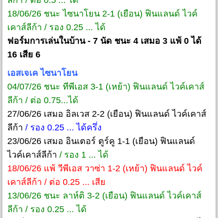
ลีก้า / ต่อ 0.5 ... ได้
18/06/26 ชนะ ไซนาโยน 2-1 (เยือน) ฟินแลนด์ ไวค์
เคาส์ลีก้า / รอง 0.25 ... ได้
ฟอร์มการเล่นในบ้าน - 7 นัด ชนะ 4 เสมอ 3 แพ้ 0 ได้
16 เสีย 6
เอสเจเค ไซนาโยน
04/07/26 ชนะ ทีพีเอส 3-1 (เหย้า) ฟินแลนด์ ไวค์เคาส์
ลีก้า / ต่อ 0.75...ได้
27/06/26 เสมอ อิลเวส 2-2 (เยือน) ฟินแลนด์ ไวค์เคาส์
ลีก้า
/ รอง 0.25 ... ได้ครึ่ง
23/06/26 เสมอ อินเตอร์ ตูร์คู 1-1 (เยือน) ฟินแลนด์
ไวค์เคาส์ลีก้า
/ รอง 1 ... ได้
18/06/26 แพ้ วีพีเอส วาซ่า 1-2 (เหย้า) ฟินแลนด์ ไวค์
เคาส์ลีก้า / ต่อ 0.25 ... เสีย
13/06/26 ชนะ ลาห์ติ 3-2 (เยือน) ฟินแลนด์ ไวค์เคาส์
ลีก้า / รอง 0.25 ... ได้