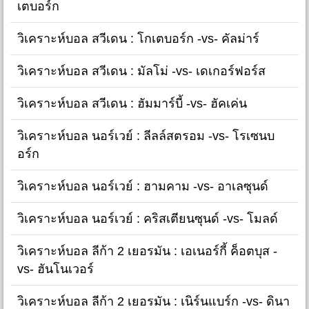
เตบอร์ก
วิเคราะห์บอล สวีเดน : โกเตบอร์ก -vs- คัลม่าร์
วิเคราะห์บอล สวีเดน : มัลโม่ -vs- เดเกอร์ฟอร์ส
วิเคราะห์บอล สวีเดน : ฮัมมาร์บี้ -vs- ฮัคเค่น
วิเคราะห์บอล นอร์เวย์ : ลีลล์สตรอม -vs- โรเซนบ
อร์ก
วิเคราะห์บอล นอร์เวย์ : ฮามคาม -vs- อาเลซุนด์
วิเคราะห์บอล นอร์เวย์ : คริสเตียนซุนด์ -vs- โมลด์
วิเคราะห์บอล ลีก้า 2 เยอรมัน : เอเนอร์กี้ ค็อตบุส -
vs- ฮันโนเวอร์
วิเคราะห์บอล ลีก้า 2 เยอรมัน : เนิร์นแบร์ก -vs- ดินา