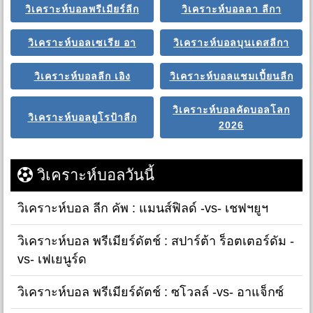
วิเคราะห์บอลพรีเมียร์ลีก
วิเคราะห์บอลลา ลีกา
วิเคราะห์บอลเซเรีย อา
วิเคราะห์บอลบุนเดสลีกา
วิเคราะห์บอลลีก เอิง
วิเคราะห์บอลแชมเปี้ยนลีก
วิเคราะห์บอลคัดบอลโลก
วิเคราะห์บอลยูโรป้าลีก
2026
วิเคราะห์บอลวันนี้
วิเคราะห์บอล ลีก คัพ : แมนส์ฟิลด์ -vs- เชฟฯยูฯ
วิเคราะห์บอล พรีเมียร์ดัตช์ : สปาร์ต้า ร็อตเตอร์ดัม -
vs- เฟเยนูร์ด
วิเคราะห์บอล พรีเมียร์ดัตช์ : ซโวลล์ -vs- อาแจ็กซ์