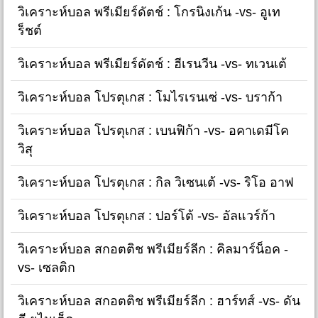
วิเคราะห์บอล พรีเมียร์ดัตช์ : โกรนิงเก้น -vs- อูเท
ร็ชต์
วิเคราะห์บอล พรีเมียร์ดัตช์ : ฮีเรนวีน -vs- ทเวนเต้
วิเคราะห์บอล โปรตุเกส : โมไรเรนเซ่ -vs- บราก้า
วิเคราะห์บอล โปรตุเกส : เบนฟิก้า -vs- อคาเดมีโค
วิสุ
วิเคราะห์บอล โปรตุเกส : กิล วิเซนเต้ -vs- ริโอ อาฟ
วิเคราะห์บอล โปรตุเกส : ปอร์โต้ -vs- อัลแวร์ก้า
วิเคราะห์บอล สกอตติช พรีเมียร์ลีก : คิลมาร์น็อค -
vs- เซลติก
วิเคราะห์บอล สกอตติช พรีเมียร์ลีก : ฮาร์ทส์ -vs- ดัน