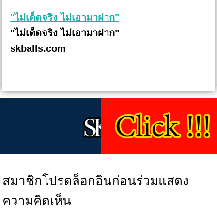
"ไม่เด็ดจริง ไม่เอามาฝาก"
"ไม่เด็ดจริง ไม่เอามาฝาก"
skballs.com
สมาชิกโปรดล็อกอินก่อนร่วมแสดง
ความคิดเห็น