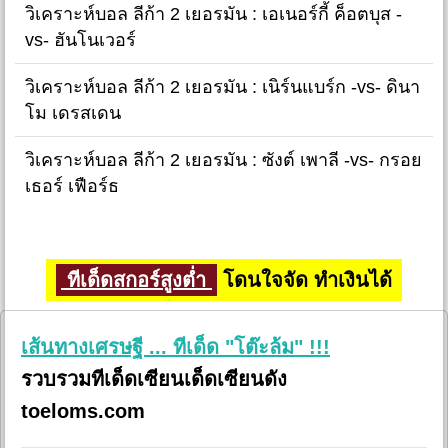
วิเคราะห์บอล ลีก้า 2 เยอรมัน : เอเนอร์กี้ ค็อตบุส -
vs- ฮันโนเวอร์
วิเคราะห์บอล ลีก้า 2 เยอรมัน : เนิร์นแบร์ก -vs- ดินา
โม เดรสเดน
วิเคราะห์บอล ลีก้า 2 เยอรมัน : ซังต์ เพาลี -vs- กรอย
เธอร์ เฟือร์ธ
ทีเด็ดสกอร์สูงต่ำ
โดนใจจัด ทำเงินได้
เส้นทางเศรษฐี ... ทีเด็ด "โต๊ะล้ม" !!!
รวบรวมทีเด็ดเซียนเด็ดเซียนดัง
toeloms.com