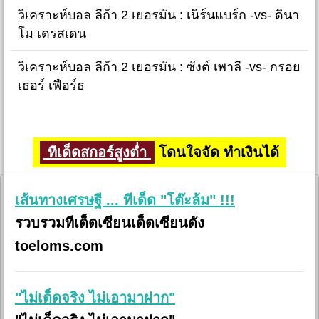
วิเคราะห์บอล ลีก้า 2 เยอรมัน : เนิร์นแบร์ก -vs- ดินา
โม เดรสเดน
วิเคราะห์บอล ลีก้า 2 เยอรมัน : ซังต์ เพาลี -vs- กรอย
เธอร์ เฟือร์ธ
ทีเด็ดสกอร์สูงต่ำ
โดนใจจัด ทำเงินได้
เส้นทางเศรษฐี ... ทีเด็ด "โต๊ะล้ม" !!!
รวบรวมทีเด็ดเซียนเด็ดเซียนดัง
toeloms.com
"ไม่เด็ดจริง ไม่เอามาฝาก"