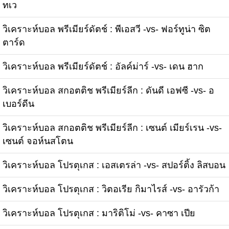
ทเว
วิเคราะห์บอล พรีเมียร์ดัตช์ : พีเอสวี -vs- ฟอร์ทูน่า ซิต
ตาร์ด
วิเคราะห์บอล พรีเมียร์ดัตช์ : อัลค์ม่าร์ -vs- เดน ฮาก
วิเคราะห์บอล สกอตติช พรีเมียร์ลีก : ดันดี เอฟซี -vs- อ
เบอร์ดีน
วิเคราะห์บอล สกอตติช พรีเมียร์ลีก : เซนต์ เมียร์เรน -vs-
เซนต์ จอห์นสโตน
วิเคราะห์บอล โปรตุเกส : เอสเตรล่า -vs- สปอร์ติ้ง ลิสบอน
วิเคราะห์บอล โปรตุเกส : วิตอเรีย กิมาไรส์ -vs- อารัวก้า
วิเคราะห์บอล โปรตุเกส : มาริติโม่ -vs- คาซา เปีย