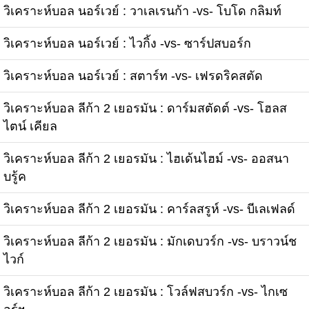
วิเคราะห์บอล นอร์เวย์ : วาเลเรนก้า -vs- โบโด กลิมท์
วิเคราะห์บอล นอร์เวย์ : ไวกิ้ง -vs- ซาร์ปสบอร์ก
วิเคราะห์บอล นอร์เวย์ : สตาร์ท -vs- เฟรดริคสตัด
วิเคราะห์บอล ลีก้า 2 เยอรมัน : ดาร์มสตัดต์ -vs- โฮลส
ไตน์ เคียล
วิเคราะห์บอล ลีก้า 2 เยอรมัน : ไฮเด้นไฮม์ -vs- ออสนา
บรู้ค
วิเคราะห์บอล ลีก้า 2 เยอรมัน : คาร์ลสรูห์ -vs- บีเลเฟลด์
วิเคราะห์บอล ลีก้า 2 เยอรมัน : มักเดบวร์ก -vs- บราวน์ช
ไวก์
วิเคราะห์บอล ลีก้า 2 เยอรมัน : โวล์ฟสบวร์ก -vs- ไกเซ