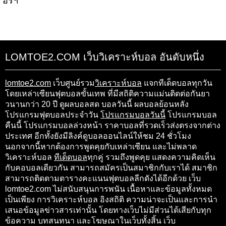
อร์ฯ
LOMTOE2.COM เว็บวิเคราะห์บอล อันดับหนึ่ง
lomtoe2.com
เว็บศูนย์รวม
วิเคราะห์บอล
แจกทีเด็ดบอลทุกวัน
โดยเหล่าเซียนฟุตบอลขั้นเทพ ที่มีสถิติความแม่นติดต่อกันยา
วนานกว่า 20 ปี ดูผลบอลสด บอลวันนี้ ผลบอลย้อนหลัง
โปรแกรมฟุตบอลประจำวัน
โปรแกรมบอลวันนี้
โปรแกรมบอล
คืนนี้ โปรแกรมบอลล่วงหน้า ราคาบอลที่รวดเร็วส่งตรงจากต่าง
ประเทศ อีกทั้งยังมีลิงค์ดูบอลออนไลน์ให้ชม 24 ชั่วโมง
นอกจากนี้หากต้องการพูดคุยกับเหล่าเซียน และไม่พลาด
วิเคราะห์บอล
ทีเด็ดบอล
ทุกคู่ รวมถึงพูดคุย แสดงความคิดเห็น
กับคอบอลเดียวกัน สามารถสมัครเป็นสมาชิกกับเราได้ สมาชิก
สามารถติดตามตารางคะแนนฟุตบอลลีกดังได้อีกด้วย เว็บ
lomtoe2.com ไม่สนับสนุนการพนัน เนื้อหาและข้อมูลทั้งหมด
เป็นเพียง การวิเคราะห์บอล อิงสถิติ ความน่าจะเป็นและการนำ
เสนอข้อมูลข่าวสารเท่านั้น โดยทางเว็บไม่มีส่วนได้เสียกับทุก
ข้อความ บทสนทนา และโฆษณาในเว็บทั้งสิ้น เว็บ