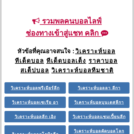
รวมพลคนบอลไลฟ์
ช่องทางเข้าสู่แชท คลิก
หัวข้อที่คุณอาจสนใจ :
วิเคราะห์บอล
ทีเด็ดบอล
ทีเด็ดบอลเต็ง
ราคาบอล
สเต็ปบอล
วิเคราะห์บอลทีมชาติ
วิเคราะห์บอลพรีเมียร์ลีก
วิเคราะห์บอลลา ลีกา
วิเคราะห์บอลเซเรีย อา
วิเคราะห์บอลบุนเดสลีกา
วิเคราะห์บอลลีก เอิง
วิเคราะห์บอลแชมเปี้ยนลีก
วิเคราะห์บอลคัดบอลโลก