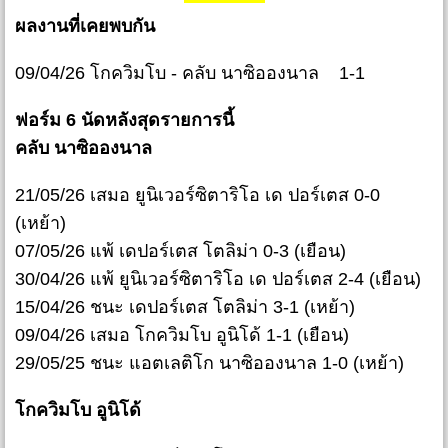
ผลงานที่เคยพบกัน
09/04/26 โกควิมโบ - คลับ นาซิอองนาล 1-1
ฟอร์ม 6 นัดหลังสุดรายการนี้
คลับ นาซิอองนาล
21/05/26 เสมอ ยูนิเวอร์ซิตาริโอ เด ปอร์เตส 0-0
(เหย้า)
07/05/26 แพ้ เดปอร์เตส โตลิม่า 0-3 (เยือน)
30/04/26 แพ้ ยูนิเวอร์ซิตาริโอ เด ปอร์เตส 2-4 (เยือน)
15/04/26 ชนะ เดปอร์เตส โตลิม่า 3-1 (เหย้า)
09/04/26 เสมอ โกควิมโบ อูนิโด้ 1-1 (เยือน)
29/05/25 ชนะ แอตเลติโก นาซิอองนาล 1-0 (เหย้า)
โกควิมโบ อูนิโด้