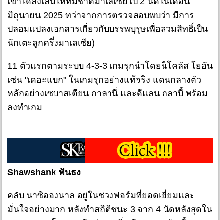
เขาได้ลงเล่นให้ทีมชาติมาเลเซียไป 2 นัดในเดือน
มิถุนายน 2025 ทว่าจากการตรวจสอบพบว่า มีการ
ปลอมแปลงเอกสารเกี่ยวกับบรรพบุรุษเพื่อสวมสิทธิ์เป็น
นักเตะลูกครึ่งมาเลเซีย)
11 ตัวแรกตามระบบ 4-3-3 เกมรุกนำโดยนิโคลัส โยฮัน
เซ่น "เดอะแบก" ในเกมรุกอย่างแท้จริง แดนกลางตัว
หลักอย่างเซบาสเตียน กาลานี่ และดีแลน กลาบี้ พร้อม
ลงทำเกม
Shawshank ฟันธง
คลับ นาซิอองนาล อยู่ในช่วงฟอร์มที่ยอดเยี่ยมและ
มั่นใจอย่างมาก หลังทำสถิติชนะ 3 จาก 4 นัดหลังสุดใน