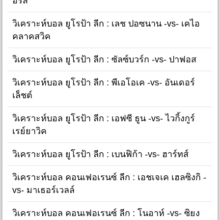
อร์ส
วิเคราะห์บอล ยูโรป้า ลีก : เลช ปอซนาน -vs- เคไอ
คลาคสวิค
วิเคราะห์บอล ยูโรป้า ลีก : ซัลซ์บวร์ก -vs- ปาฟอส
วิเคราะห์บอล ยูโรป้า ลีก : พีเอโอเค -vs- อันเดอร์
เล็ชต์
วิเคราะห์บอล ยูโรป้า ลีก : เอฟซี ธูน -vs- ไวกิ้งกูร์
เรย์ยาวิค
วิเคราะห์บอล ยูโรป้า ลีก : เบนฟิก้า -vs- ฮาร์ทส์
วิเคราะห์บอล คอนเฟอเรนซ์ ลีก : เอชเจเค เฮลซิงกิ -
vs- มาเธอร์เวลล์
วิเคราะห์บอล คอนเฟอเรนซ์ ลีก : โนอาห์ -vs- ซิยง